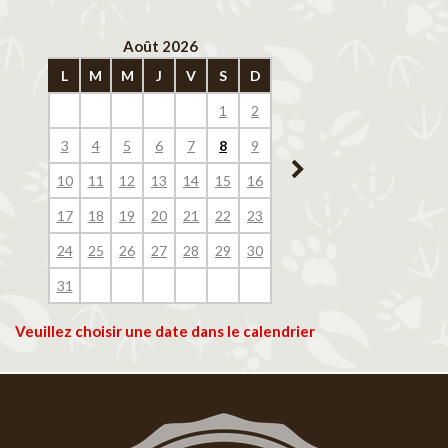
Août 2026
Septembre 202
L
M
M
J
V
S
D
L
M
M
J
V
1
2
1
2
3
4
3
4
5
6
7
8
9
7
8
9
10
11
10
11
12
13
14
15
16
14
15
16
17
18
17
18
19
20
21
22
23
21
22
23
24
25
24
25
26
27
28
29
30
28
29
30
31
Veuillez choisir une date dans le calendrier