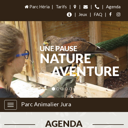
Parc Héria
|
Tarifs
|
|
|
|
Agenda
|
Jeux
|
FAQ
|
UNE PAUSE
NATURE
&
AVENTURE
Parc Animalier Jura
AGENDA