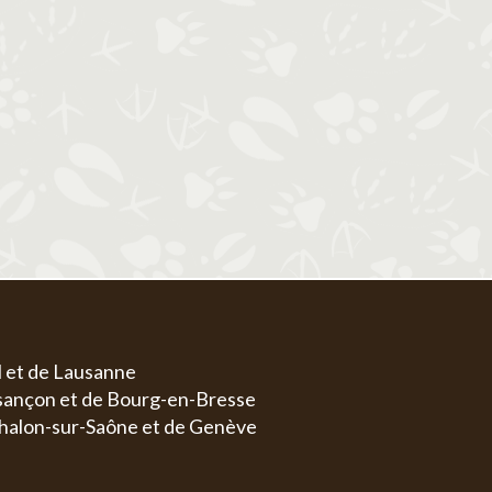
1
1
2
3
4
5
6
4
5
6
7
8
7
8
9
10
11
12
13
4
5
11
12
13
14
15
14
15
16
17
18
19
20
11
1
18
19
20
21
22
21
22
23
24
25
26
27
18
1
25
26
27
28
29
28
29
30
31
25
2
l et de Lausanne
esançon et de Bourg-en-Bresse
halon-sur-Saône et de Genève