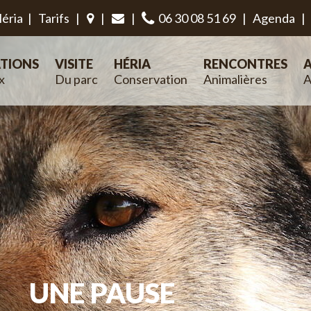
éria
|
Tarifs
|
|
|
06 30 08 51 69
|
Agenda
|
TIONS
VISITE
HÉRIA
RENCONTRES
A
x
Du parc
Conservation
Animalières
A
UNE PAUSE