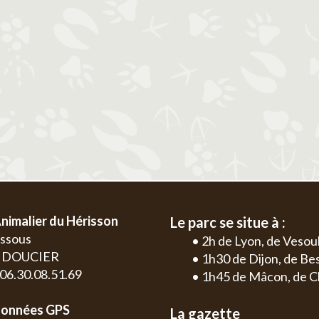
2
3
4
5
6
1
2
3
4
9
10
11
12
13
5
6
7
8
9
10
11
2
3
16
17
18
19
20
12
13
14
15
16
17
18
9
10
23
24
25
26
27
19
20
21
22
23
24
25
16
17
30
26
27
28
29
30
31
23
24
30
nimalier du Hérisson
Le parc se situe à :
essous
• 2h de Lyon, de Vesou
0 DOUCIER
• 1h30 de Dijon, de B
: 06.30.08.51.69
• 1h45 de Mâcon, de C
onnées GPS
La gazette