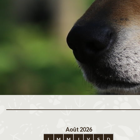
Août 2026
Sep
L
M
M
J
V
S
D
L
M