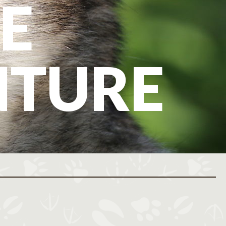
E
NTURE
ovembre 2026
Décembre 2026
M
J
V
S
D
L
M
M
J
V
S
D
L
M