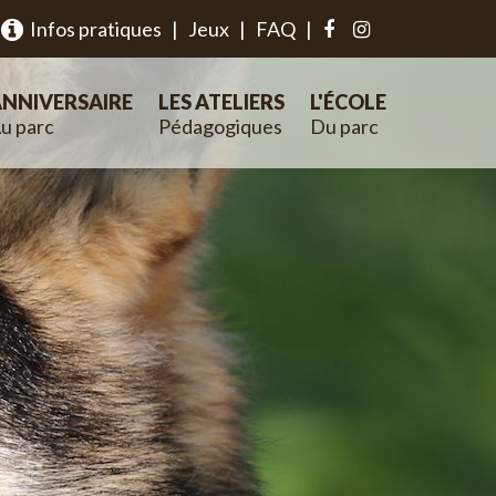
Infos pratiques
|
Jeux
|
FAQ
|
NNIVERSAIRE
LES ATELIERS
L'ÉCOLE
u parc
Pédagogiques
Du parc