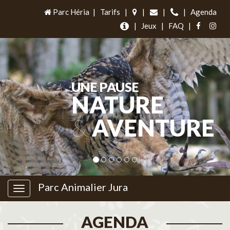
Parc Héria
|
Tarifs
|
|
|
|
Agenda
|
Jeux
|
FAQ
|
UNE PAUSE
NATURE
&
AVENTURE
Parc Animalier Jura
AGENDA