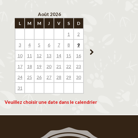
Août 2026
Septembre 202
L
M
M
J
V
S
D
L
M
M
J
V
1
2
1
2
3
4
3
4
5
6
7
8
9
7
8
9
10
11
10
11
12
13
14
15
16
14
15
16
17
18
17
18
19
20
21
22
23
21
22
23
24
25
24
25
26
27
28
29
30
28
29
30
31
Veuillez choisir une date dans le calendrier