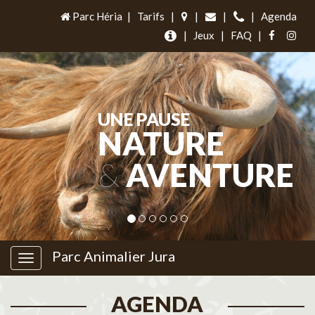
Parc Héria
|
Tarifs
|
|
|
|
Agenda
|
Jeux
|
FAQ
|
UNE PAUSE
NATURE
&
AVENTURE
Parc Animalier Jura
AGENDA