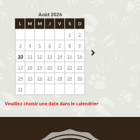
Août 2026
Septembre 202
L
M
M
J
V
S
D
L
M
M
J
V
1
2
1
2
3
4
3
4
5
6
7
8
9
7
8
9
10
11
10
11
12
13
14
15
16
14
15
16
17
18
17
18
19
20
21
22
23
21
22
23
24
25
24
25
26
27
28
29
30
28
29
30
31
Veuillez choisir une date dans le calendrier