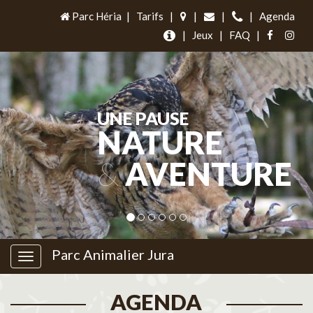
Parc Héria
|
Tarifs
|
|
|
|
Agenda
|
Jeux
|
FAQ
|
UNE PAUSE
NATURE
&
AVENTURE
Parc Animalier Jura
AGENDA