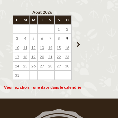
Août 2026
Septembre 202
L
M
M
J
V
S
D
L
M
M
J
V
1
2
1
2
3
4
3
4
5
6
7
8
9
7
8
9
10
11
10
11
12
13
14
15
16
14
15
16
17
18
17
18
19
20
21
22
23
21
22
23
24
25
24
25
26
27
28
29
30
28
29
30
31
Veuillez choisir une date dans le calendrier