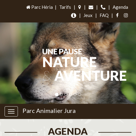
Parc Héria
|
Tarifs
|
|
|
|
Agenda
|
Jeux
|
FAQ
|
UNE PAUSE
NATURE
&
AVENTURE
Parc Animalier Jura
AGENDA