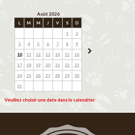
Août 2026
Septembre 202
L
M
M
J
V
S
D
L
M
M
J
V
1
2
1
2
3
4
3
4
5
6
7
8
9
7
8
9
10
11
10
11
12
13
14
15
16
14
15
16
17
18
17
18
19
20
21
22
23
21
22
23
24
25
24
25
26
27
28
29
30
28
29
30
31
Veuillez choisir une date dans le calendrier