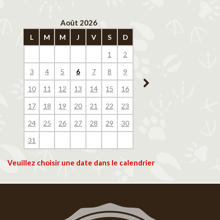
Août 2026
Septembre 202
L
M
M
J
V
S
D
L
M
M
J
V
1
2
1
2
3
4
3
4
5
6
7
8
9
7
8
9
10
11
10
11
12
13
14
15
16
14
15
16
17
18
17
18
19
20
21
22
23
21
22
23
24
25
24
25
26
27
28
29
30
28
29
30
31
Veuillez choisir une date dans le calendrier