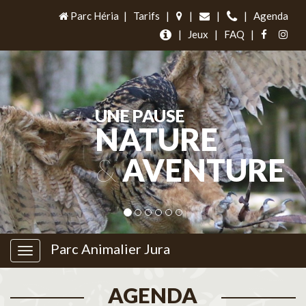
Parc Héria
|
Tarifs
|
|
|
|
Agenda
|
Jeux
|
FAQ
|
UNE PAUSE
NATURE
&
AVENTURE
Parc Animalier Jura
AGENDA