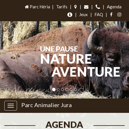
Parc Héria
|
Tarifs
|
|
|
|
Agenda
|
Jeux
|
FAQ
|
UNE PAUSE
NATURE
&
AVENTURE
Parc Animalier Jura
AGENDA