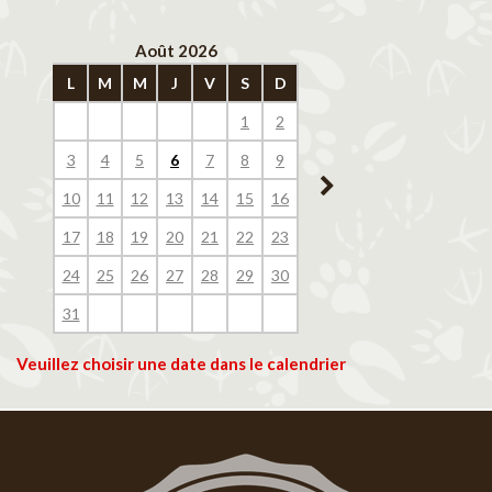
Août 2026
Septembre 202
L
M
M
J
V
S
D
L
M
M
J
V
1
2
1
2
3
4
3
4
5
6
7
8
9
7
8
9
10
11
10
11
12
13
14
15
16
14
15
16
17
18
17
18
19
20
21
22
23
21
22
23
24
25
24
25
26
27
28
29
30
28
29
30
31
Veuillez choisir une date dans le calendrier