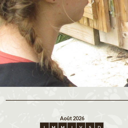
Août 2026
Sep
L
M
M
J
V
S
D
L
M