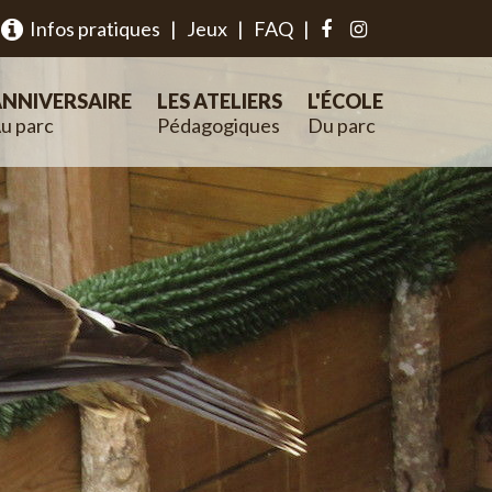
Infos pratiques
|
Jeux
|
FAQ
|
NNIVERSAIRE
LES ATELIERS
L'ÉCOLE
u parc
Pédagogiques
Du parc