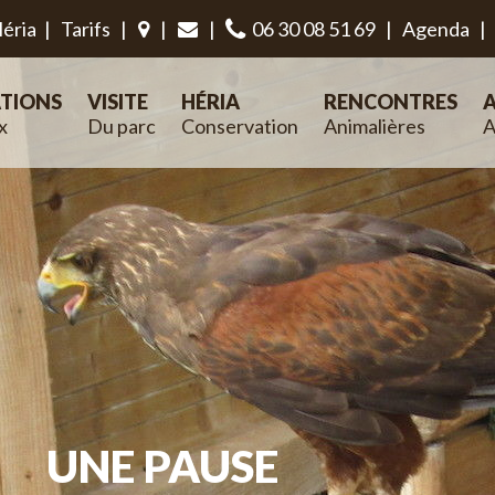
éria
|
Tarifs
|
|
|
06 30 08 51 69
|
Agenda
|
TIONS
VISITE
HÉRIA
RENCONTRES
A
x
Du parc
Conservation
Animalières
A
UNE PAUSE