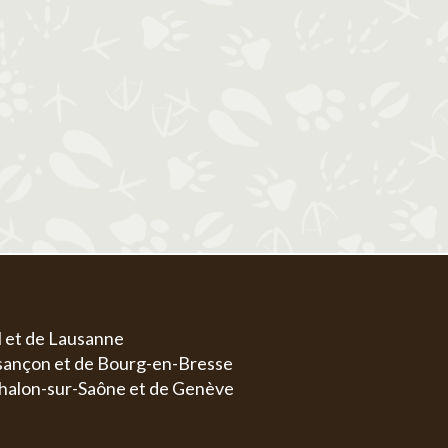
1
1
2
3
4
5
6
4
5
6
7
8
7
8
9
10
11
12
13
4
5
11
12
13
14
15
14
15
16
17
18
19
20
11
1
18
19
20
21
22
21
22
23
24
25
26
27
18
1
25
26
27
28
29
28
29
30
31
25
2
l et de Lausanne
esançon et de Bourg-en-Bresse
halon-sur-Saône et de Genève