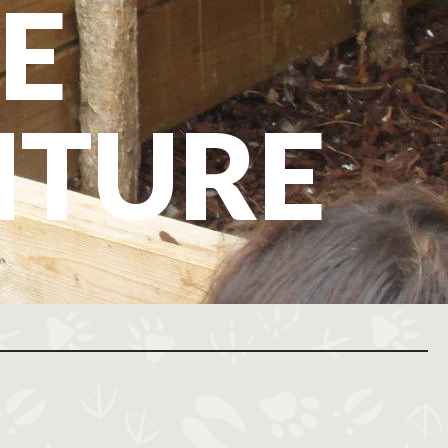
E
NTURE
ovembre 2026
Décembre 2026
M
J
V
S
D
L
M
M
J
V
S
D
L
M