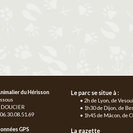
2
3
4
5
6
1
2
3
4
9
10
11
12
13
5
6
7
8
9
10
11
2
3
16
17
18
19
20
12
13
14
15
16
17
18
9
10
23
24
25
26
27
19
20
21
22
23
24
25
16
17
30
26
27
28
29
30
31
23
24
30
nimalier du Hérisson
Le parc se situe à :
essous
• 2h de Lyon, de Vesou
0 DOUCIER
• 1h30 de Dijon, de B
: 06.30.08.51.69
• 1h45 de Mâcon, de C
onnées GPS
La gazette