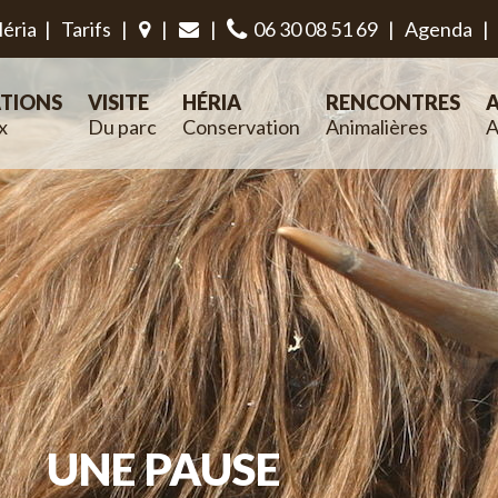
éria
|
Tarifs
|
|
|
06 30 08 51 69
|
Agenda
|
TIONS
VISITE
HÉRIA
RENCONTRES
A
x
Du parc
Conservation
Animalières
A
UNE PAUSE