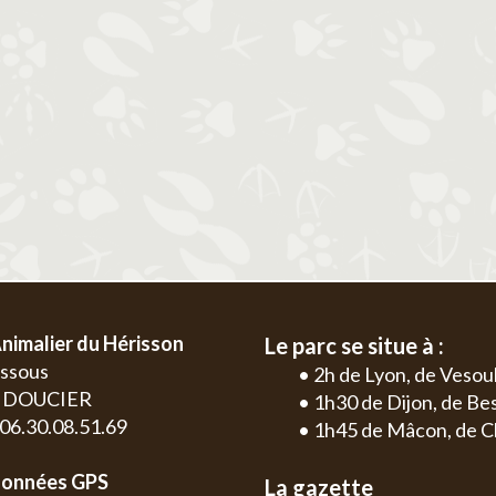
2
3
4
5
6
1
2
3
4
9
10
11
12
13
5
6
7
8
9
10
11
2
3
16
17
18
19
20
12
13
14
15
16
17
18
9
10
23
24
25
26
27
19
20
21
22
23
24
25
16
17
30
26
27
28
29
30
31
23
24
30
nimalier du Hérisson
Le parc se situe à :
essous
• 2h de Lyon, de Vesou
0 DOUCIER
• 1h30 de Dijon, de B
: 06.30.08.51.69
• 1h45 de Mâcon, de C
onnées GPS
La gazette