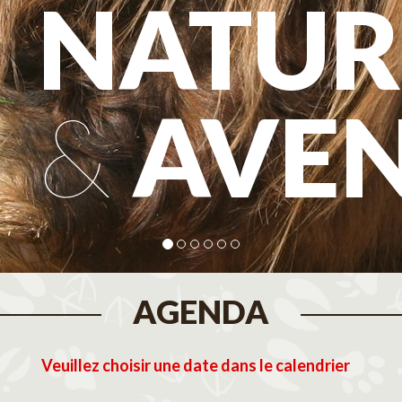
NATUR
&
AVE
AGENDA
Veuillez choisir une date dans le calendrier
tembre 2026
Octobre 2026
N
M
J
V
S
D
L
M
M
J
V
S
D
L
M