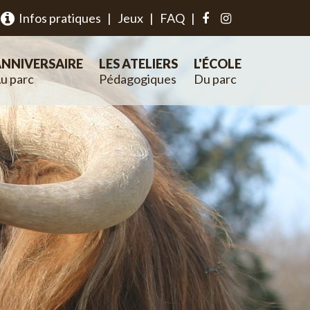
Infos pratiques
|
Jeux
|
FAQ
|
NNIVERSAIRE
LES ATELIERS
L'ÉCOLE
u parc
Pédagogiques
Du parc