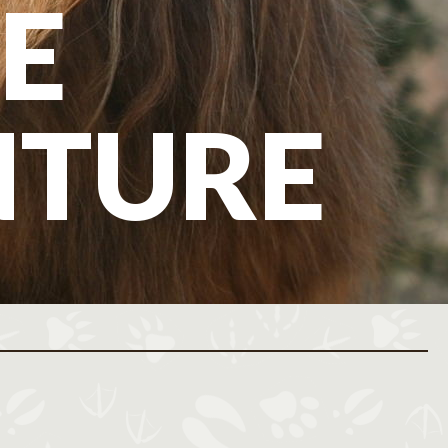
E
NTURE
ovembre 2026
Décembre 2026
M
J
V
S
D
L
M
M
J
V
S
D
L
M