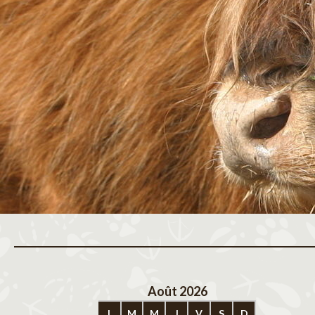
Août 2026
Sep
L
M
M
J
V
S
D
L
M