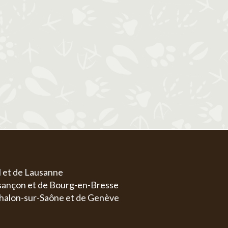
1
1
2
3
4
5
6
4
5
6
7
8
7
8
9
10
11
12
13
4
5
11
12
13
14
15
14
15
16
17
18
19
20
11
1
18
19
20
21
22
21
22
23
24
25
26
27
18
1
25
26
27
28
29
28
29
30
31
25
2
l et de Lausanne
esançon et de Bourg-en-Bresse
halon-sur-Saône et de Genève