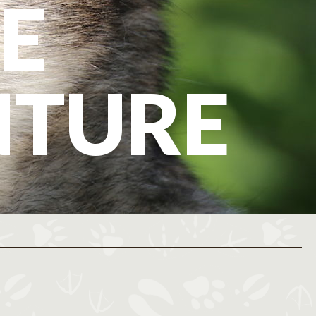
E
NTURE
ovembre 2026
Décembre 2026
M
J
V
S
D
L
M
M
J
V
S
D
L
M