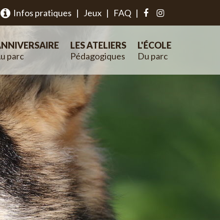
Infos pratiques
|
Jeux
|
FAQ
|
NNIVERSAIRE
LES ATELIERS
L'ÉCOLE
u parc
Pédagogiques
Du parc