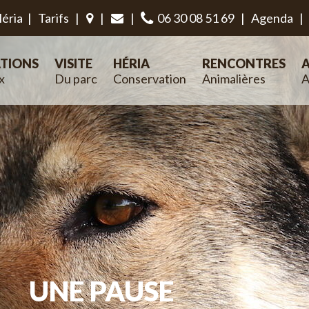
éria
|
Tarifs
|
|
|
06 30 08 51 69
|
Agenda
|
TIONS
VISITE
HÉRIA
RENCONTRES
A
x
Du parc
Conservation
Animalières
A
UNE PAUSE