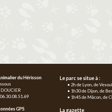
2
3
4
5
6
1
2
3
4
9
10
11
12
13
5
6
7
8
9
10
11
2
3
16
17
18
19
20
12
13
14
15
16
17
18
9
10
23
24
25
26
27
19
20
21
22
23
24
25
16
17
30
26
27
28
29
30
31
23
24
30
nimalier du Hérisson
Le parc se situe à :
essous
• 2h de Lyon, de Vesou
0 DOUCIER
• 1h30 de Dijon, de B
: 06.30.08.51.69
• 1h45 de Mâcon, de C
onnées GPS
La gazette