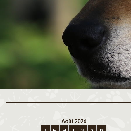
Août 2026
Sep
L
M
M
J
V
S
D
L
M