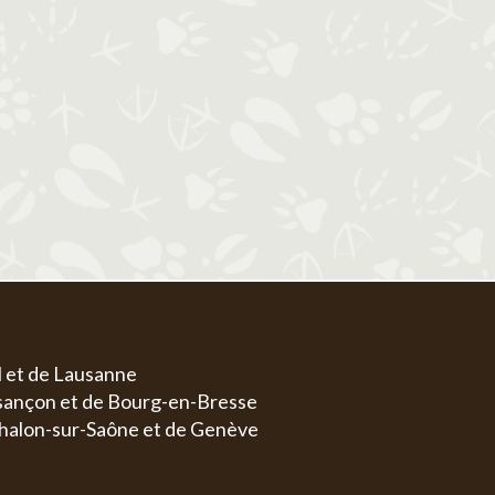
1
1
2
3
4
5
6
4
5
6
7
8
7
8
9
10
11
12
13
4
5
11
12
13
14
15
14
15
16
17
18
19
20
11
1
18
19
20
21
22
21
22
23
24
25
26
27
18
1
25
26
27
28
29
28
29
30
31
25
2
l et de Lausanne
esançon et de Bourg-en-Bresse
halon-sur-Saône et de Genève