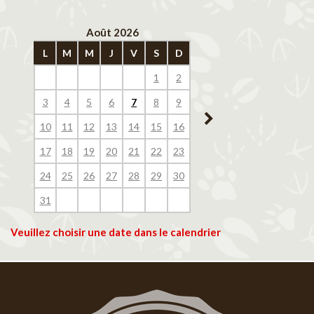
Août 2026
Septembre 202
L
M
M
J
V
S
D
L
M
M
J
V
1
2
1
2
3
4
3
4
5
6
7
8
9
7
8
9
10
11
10
11
12
13
14
15
16
14
15
16
17
18
17
18
19
20
21
22
23
21
22
23
24
25
24
25
26
27
28
29
30
28
29
30
31
Veuillez choisir une date dans le calendrier