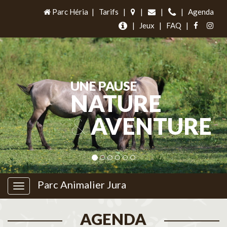
Parc Héria
|
Tarifs
|
|
|
|
Agenda
|
Jeux
|
FAQ
|
UNE PAUSE
NATURE
&
AVENTURE
Parc Animalier Jura
AGENDA