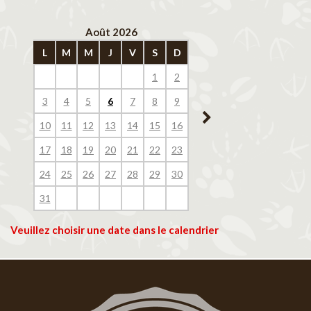
Août 2026
Septembre 202
L
M
M
J
V
S
D
L
M
M
J
V
1
2
1
2
3
4
3
4
5
6
7
8
9
7
8
9
10
11
10
11
12
13
14
15
16
14
15
16
17
18
17
18
19
20
21
22
23
21
22
23
24
25
24
25
26
27
28
29
30
28
29
30
31
Veuillez choisir une date dans le calendrier