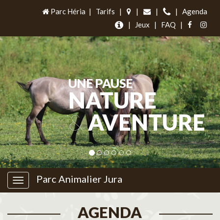
Parc Héria
|
Tarifs
|
|
|
|
Agenda
|
Jeux
|
FAQ
|
UNE PAUSE
NATURE
&
AVENTURE
Parc Animalier Jura
AGENDA