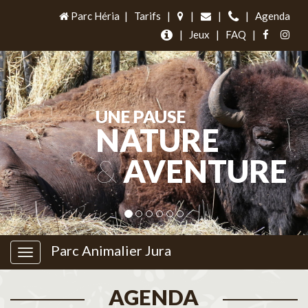
Parc Héria
|
Tarifs
|
|
|
|
Agenda
|
Jeux
|
FAQ
|
UNE PAUSE
NATURE
&
AVENTURE
Parc Animalier Jura
AGENDA