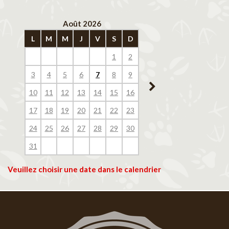
Août 2026
Septembre 202
L
M
M
J
V
S
D
L
M
M
J
V
1
2
1
2
3
4
3
4
5
6
7
8
9
7
8
9
10
11
10
11
12
13
14
15
16
14
15
16
17
18
17
18
19
20
21
22
23
21
22
23
24
25
24
25
26
27
28
29
30
28
29
30
31
Veuillez choisir une date dans le calendrier