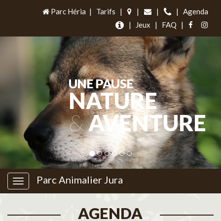
Parc Héria
|
Tarifs
|
|
|
|
Agenda
|
Jeux
|
FAQ
|
UNE PAUSE
NATURE
&
AVENTURE
Parc Animalier Jura
AGENDA