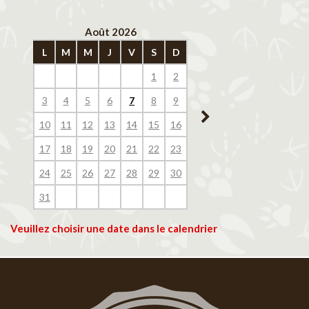
Août 2026
Septembre 202
L
M
M
J
V
S
D
L
M
M
J
V
1
2
1
2
3
4
3
4
5
6
7
8
9
7
8
9
10
11
10
11
12
13
14
15
16
14
15
16
17
18
17
18
19
20
21
22
23
21
22
23
24
25
24
25
26
27
28
29
30
28
29
30
31
Veuillez choisir une date dans le calendrier