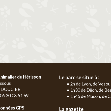
2
3
4
5
6
1
2
3
4
9
10
11
12
13
5
6
7
8
9
10
11
2
3
16
17
18
19
20
12
13
14
15
16
17
18
9
10
23
24
25
26
27
19
20
21
22
23
24
25
16
17
30
26
27
28
29
30
31
23
24
30
nimalier du Hérisson
Le parc se situe à :
essous
• 2h de Lyon, de Vesou
0 DOUCIER
• 1h30 de Dijon, de B
: 06.30.08.51.69
• 1h45 de Mâcon, de C
onnées GPS
La gazette