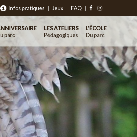
Infos pratiques
|
Jeux
|
FAQ
|
NNIVERSAIRE
LES ATELIERS
L'ÉCOLE
u parc
Pédagogiques
Du parc