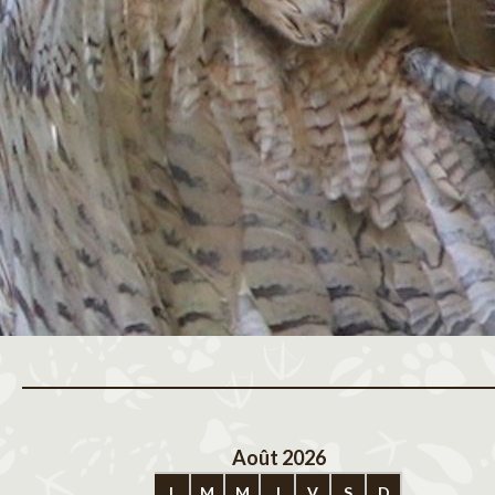
Août 2026
Sep
L
M
M
J
V
S
D
L
M