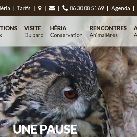
éria
|
Tarifs
|
|
|
06 30 08 51 69
|
Agenda
|
TIONS
VISITE
HÉRIA
RENCONTRES
A
x
Du parc
Conservation
Animalières
A
UNE PAUSE