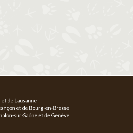
1
1
2
3
4
5
6
4
5
6
7
8
7
8
9
10
11
12
13
4
5
11
12
13
14
15
14
15
16
17
18
19
20
11
1
18
19
20
21
22
21
22
23
24
25
26
27
18
1
25
26
27
28
29
28
29
30
31
25
2
l et de Lausanne
esançon et de Bourg-en-Bresse
halon-sur-Saône et de Genève