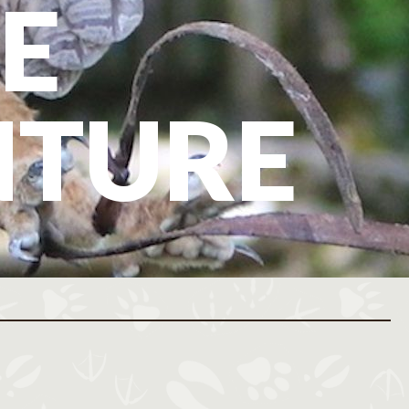
E
NTURE
ovembre 2026
Décembre 2026
M
J
V
S
D
L
M
M
J
V
S
D
L
M