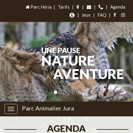
Parc Héria
|
Tarifs
|
|
|
|
Agenda
|
Jeux
|
FAQ
|
UNE PAUSE
NATURE
&
AVENTURE
Parc Animalier Jura
AGENDA