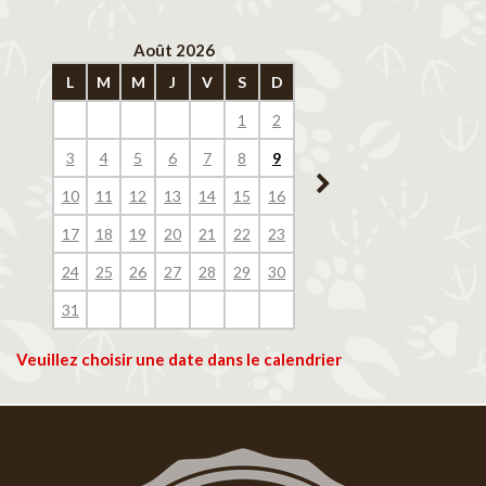
Août 2026
Septembre 202
L
M
M
J
V
S
D
L
M
M
J
V
1
2
1
2
3
4
3
4
5
6
7
8
9
7
8
9
10
11
10
11
12
13
14
15
16
14
15
16
17
18
17
18
19
20
21
22
23
21
22
23
24
25
24
25
26
27
28
29
30
28
29
30
31
Veuillez choisir une date dans le calendrier