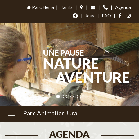
Parc Héria
|
Tarifs
|
|
|
|
Agenda
|
Jeux
|
FAQ
|
UNE PAUSE
NATURE
&
AVENTURE
Parc Animalier Jura
AGENDA