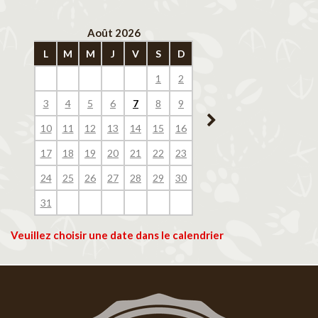
Août 2026
Septembre 202
L
M
M
J
V
S
D
L
M
M
J
V
1
2
1
2
3
4
3
4
5
6
7
8
9
7
8
9
10
11
10
11
12
13
14
15
16
14
15
16
17
18
17
18
19
20
21
22
23
21
22
23
24
25
24
25
26
27
28
29
30
28
29
30
31
Veuillez choisir une date dans le calendrier