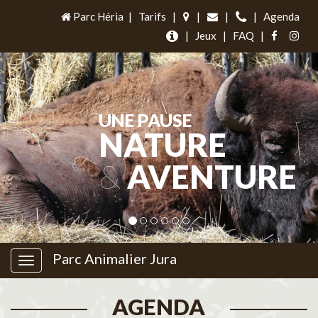
Parc Héria
|
Tarifs
|
|
|
|
Agenda
|
Jeux
|
FAQ
|
UNE PAUSE
NATURE
&
AVENTURE
Parc Animalier Jura
AGENDA