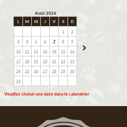
Août 2026
Septembre 202
L
M
M
J
V
S
D
L
M
M
J
V
1
2
1
2
3
4
3
4
5
6
7
8
9
7
8
9
10
11
10
11
12
13
14
15
16
14
15
16
17
18
17
18
19
20
21
22
23
21
22
23
24
25
24
25
26
27
28
29
30
28
29
30
31
Veuillez choisir une date dans le calendrier