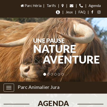
Parc Héria
|
Tarifs
|
|
|
|
Agenda
|
Jeux
|
FAQ
|
UNE PAUSE
NATURE
&
AVENTURE
Parc Animalier Jura
AGENDA