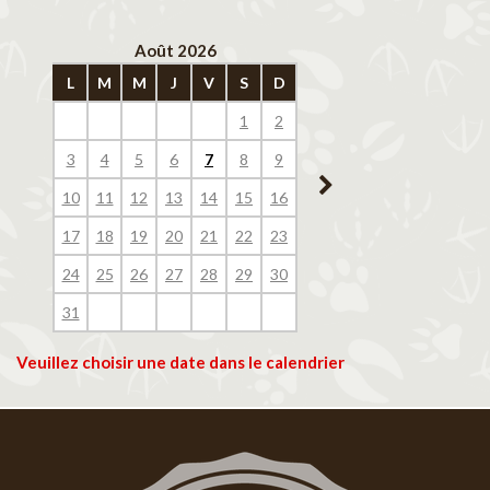
Août 2026
Septembre 202
L
M
M
J
V
S
D
L
M
M
J
V
1
2
1
2
3
4
3
4
5
6
7
8
9
7
8
9
10
11
10
11
12
13
14
15
16
14
15
16
17
18
17
18
19
20
21
22
23
21
22
23
24
25
24
25
26
27
28
29
30
28
29
30
31
Veuillez choisir une date dans le calendrier