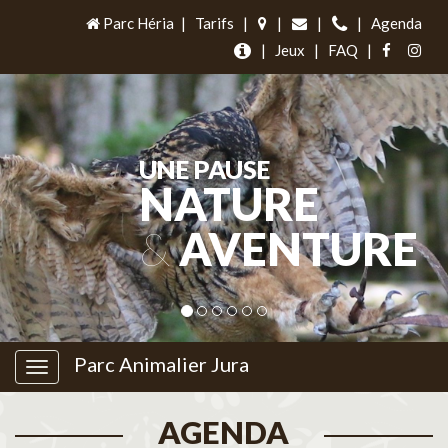
Parc Héria
|
Tarifs
|
|
|
|
Agenda
|
Jeux
|
FAQ
|
UNE PAUSE
NATURE
&
AVENTURE
Parc Animalier Jura
AGENDA