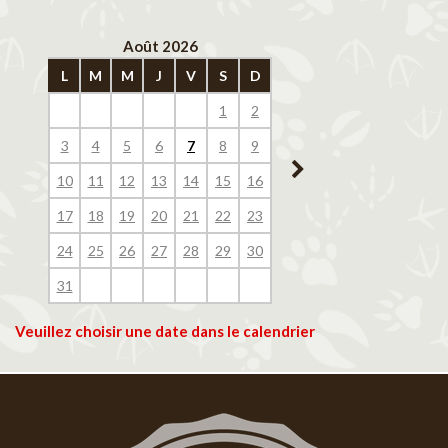
Août 2026
Septembre 202
L
M
M
J
V
S
D
L
M
M
J
V
1
2
1
2
3
4
3
4
5
6
7
8
9
7
8
9
10
11
10
11
12
13
14
15
16
14
15
16
17
18
17
18
19
20
21
22
23
21
22
23
24
25
24
25
26
27
28
29
30
28
29
30
31
Veuillez choisir une date dans le calendrier