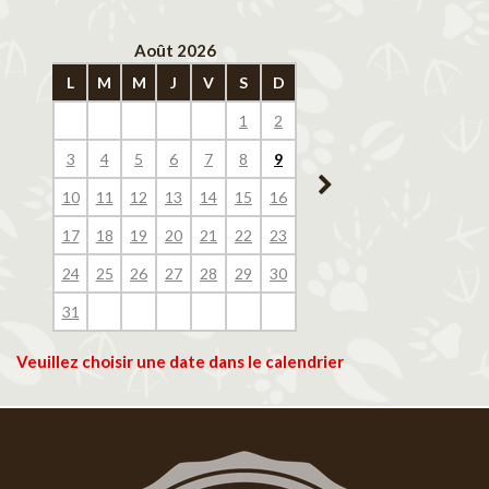
Août 2026
Septembre 202
L
M
M
J
V
S
D
L
M
M
J
V
1
2
1
2
3
4
3
4
5
6
7
8
9
7
8
9
10
11
10
11
12
13
14
15
16
14
15
16
17
18
17
18
19
20
21
22
23
21
22
23
24
25
24
25
26
27
28
29
30
28
29
30
31
Veuillez choisir une date dans le calendrier