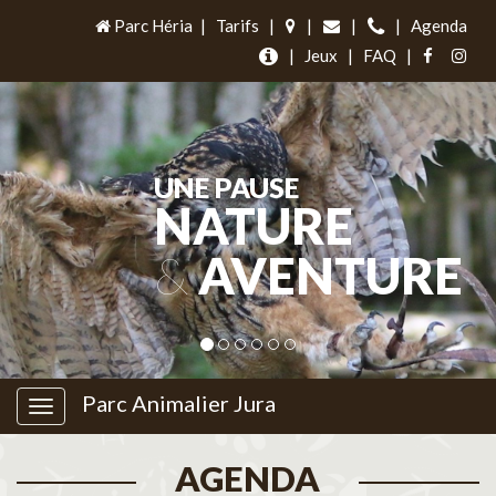
Parc Héria
|
Tarifs
|
|
|
|
Agenda
|
Jeux
|
FAQ
|
UNE PAUSE
NATURE
&
AVENTURE
Parc Animalier Jura
AGENDA