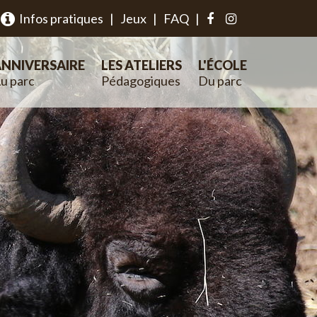
Infos pratiques
|
Jeux
|
FAQ
|
NNIVERSAIRE
LES ATELIERS
L'ÉCOLE
u parc
Pédagogiques
Du parc