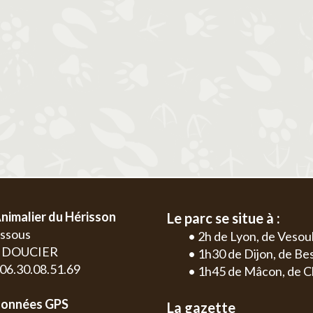
2
3
4
5
6
1
2
3
4
9
10
11
12
13
5
6
7
8
9
10
11
2
3
16
17
18
19
20
12
13
14
15
16
17
18
9
10
23
24
25
26
27
19
20
21
22
23
24
25
16
17
30
26
27
28
29
30
31
23
24
30
nimalier du Hérisson
Le parc se situe à :
essous
• 2h de Lyon, de Vesou
0 DOUCIER
• 1h30 de Dijon, de B
: 06.30.08.51.69
• 1h45 de Mâcon, de C
onnées GPS
La gazette