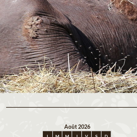
Août 2026
Sep
L
M
M
J
V
S
D
L
M