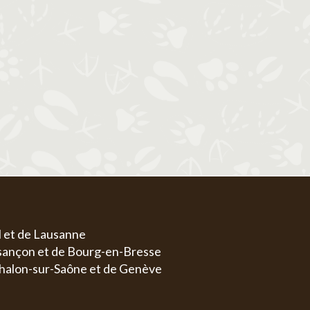
1
1
2
3
4
5
6
4
5
6
7
8
7
8
9
10
11
12
13
4
5
11
12
13
14
15
14
15
16
17
18
19
20
11
1
18
19
20
21
22
21
22
23
24
25
26
27
18
1
25
26
27
28
29
28
29
30
31
25
2
l et de Lausanne
esançon et de Bourg-en-Bresse
halon-sur-Saône et de Genève