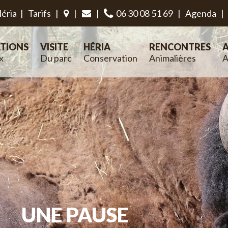
éria
|
Tarifs
|
|
|
06 30 08 51 69
|
Agenda
|
TIONS
VISITE
HÉRIA
RENCONTRES
A
x
Du parc
Conservation
Animalières
A
UNE PAUSE