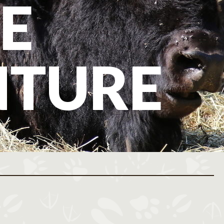
E
NTURE
ovembre 2026
Décembre 2026
M
J
V
S
D
L
M
M
J
V
S
D
L
M