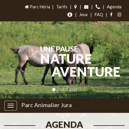
Parc Héria
|
Tarifs
|
|
|
|
Agenda
|
Jeux
|
FAQ
|
UNE PAUSE
NATURE
&
AVENTURE
Parc Animalier Jura
AGENDA