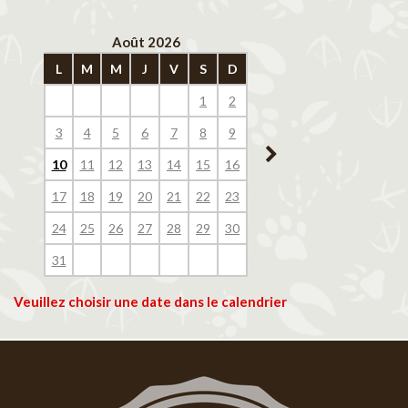
Août 2026
Septembre 202
L
M
M
J
V
S
D
L
M
M
J
V
1
2
1
2
3
4
3
4
5
6
7
8
9
7
8
9
10
11
10
11
12
13
14
15
16
14
15
16
17
18
17
18
19
20
21
22
23
21
22
23
24
25
24
25
26
27
28
29
30
28
29
30
31
Veuillez choisir une date dans le calendrier