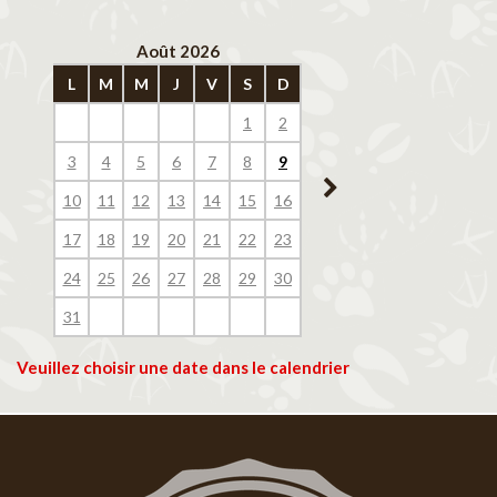
Août 2026
Septembre 202
L
M
M
J
V
S
D
L
M
M
J
V
1
2
1
2
3
4
3
4
5
6
7
8
9
7
8
9
10
11
10
11
12
13
14
15
16
14
15
16
17
18
17
18
19
20
21
22
23
21
22
23
24
25
24
25
26
27
28
29
30
28
29
30
31
Veuillez choisir une date dans le calendrier