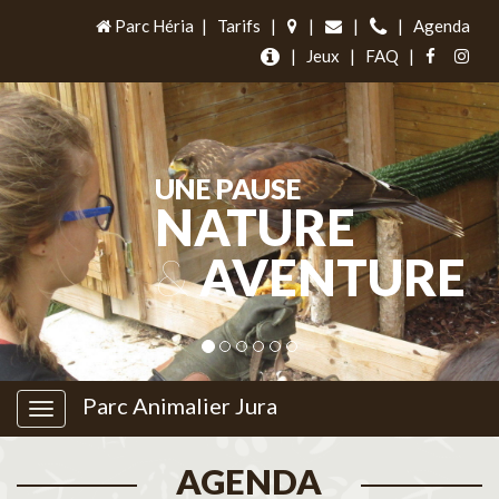
Parc Héria
|
Tarifs
|
|
|
|
Agenda
|
Jeux
|
FAQ
|
UNE PAUSE
NATURE
&
AVENTURE
Parc Animalier Jura
AGENDA