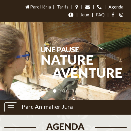
Parc Héria
|
Tarifs
|
|
|
|
Agenda
|
Jeux
|
FAQ
|
UNE PAUSE
NATURE
&
AVENTURE
Parc Animalier Jura
AGENDA