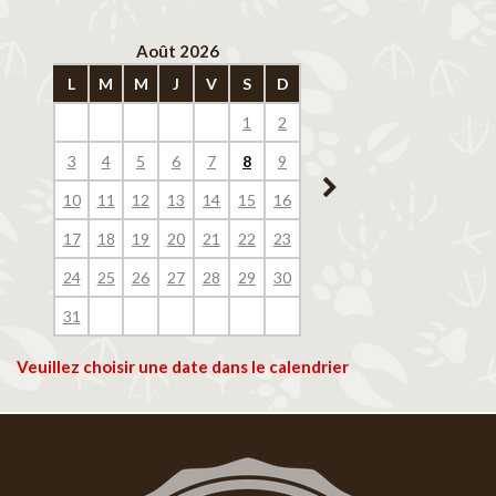
Août 2026
Septembre 202
L
M
M
J
V
S
D
L
M
M
J
V
1
2
1
2
3
4
3
4
5
6
7
8
9
7
8
9
10
11
10
11
12
13
14
15
16
14
15
16
17
18
17
18
19
20
21
22
23
21
22
23
24
25
24
25
26
27
28
29
30
28
29
30
31
Veuillez choisir une date dans le calendrier