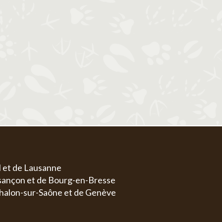
1
1
2
3
4
5
6
4
5
6
7
8
7
8
9
10
11
12
13
4
5
11
12
13
14
15
14
15
16
17
18
19
20
11
1
18
19
20
21
22
21
22
23
24
25
26
27
18
1
25
26
27
28
29
28
29
30
31
25
2
l et de Lausanne
esançon et de Bourg-en-Bresse
halon-sur-Saône et de Genève