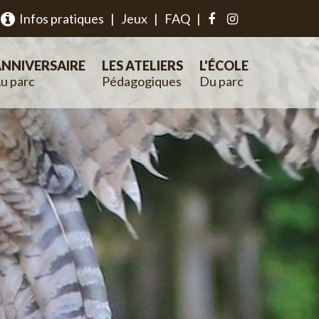
Infos pratiques
|
Jeux
|
FAQ
|
NNIVERSAIRE
LES ATELIERS
L'ÉCOLE
u parc
Pédagogiques
Du parc