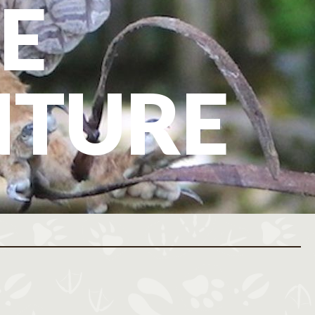
E
NTURE
ovembre 2026
Décembre 2026
M
J
V
S
D
L
M
M
J
V
S
D
L
M