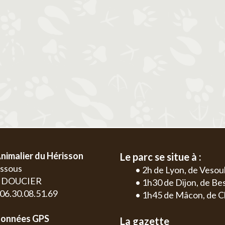
2
3
4
5
6
1
2
3
4
9
10
11
12
13
5
6
7
8
9
10
11
2
3
16
17
18
19
20
12
13
14
15
16
17
18
9
10
23
24
25
26
27
19
20
21
22
23
24
25
16
17
30
26
27
28
29
30
31
23
24
30
nimalier du Hérisson
Le parc se situe à :
essous
• 2h de Lyon, de Vesou
0 DOUCIER
• 1h30 de Dijon, de B
: 06.30.08.51.69
• 1h45 de Mâcon, de C
onnées GPS
La gazette