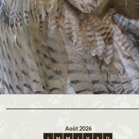
Août 2026
Sep
L
M
M
J
V
S
D
L
M