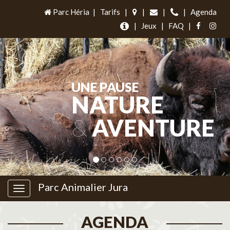
Parc Héria
|
Tarifs
|
|
|
|
Agenda
|
Jeux
|
FAQ
|
UNE PAUSE
NATURE
&
AVENTURE
Parc Animalier Jura
AGENDA