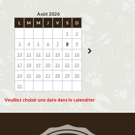
Août 2026
Septembre 202
L
M
M
J
V
S
D
L
M
M
J
V
1
2
1
2
3
4
3
4
5
6
7
8
9
7
8
9
10
11
10
11
12
13
14
15
16
14
15
16
17
18
17
18
19
20
21
22
23
21
22
23
24
25
24
25
26
27
28
29
30
28
29
30
31
Veuillez choisir une date dans le calendrier