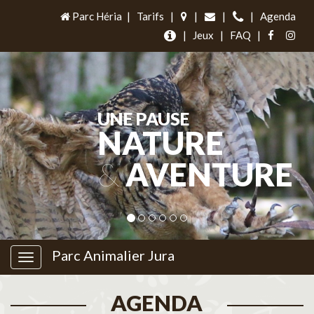
Parc Héria
|
Tarifs
|
|
|
|
Agenda
|
Jeux
|
FAQ
|
UNE PAUSE
NATURE
&
AVENTURE
Parc Animalier Jura
AGENDA