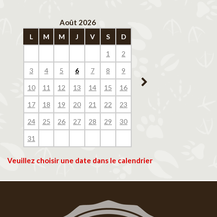
Août 2026
Septembre 202
L
M
M
J
V
S
D
L
M
M
J
V
1
2
1
2
3
4
3
4
5
6
7
8
9
7
8
9
10
11
10
11
12
13
14
15
16
14
15
16
17
18
17
18
19
20
21
22
23
21
22
23
24
25
24
25
26
27
28
29
30
28
29
30
31
Veuillez choisir une date dans le calendrier