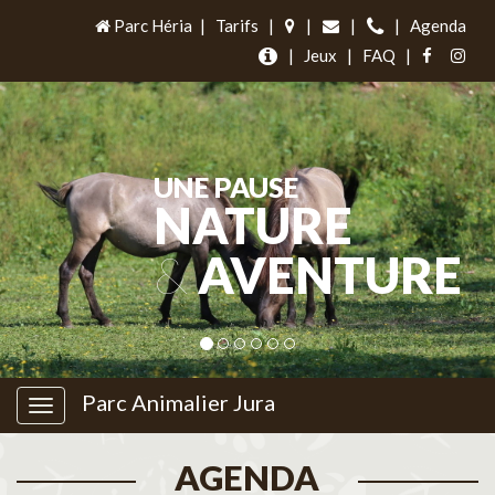
Parc Héria
|
Tarifs
|
|
|
|
Agenda
|
Jeux
|
FAQ
|
UNE PAUSE
NATURE
&
AVENTURE
Parc Animalier Jura
AGENDA