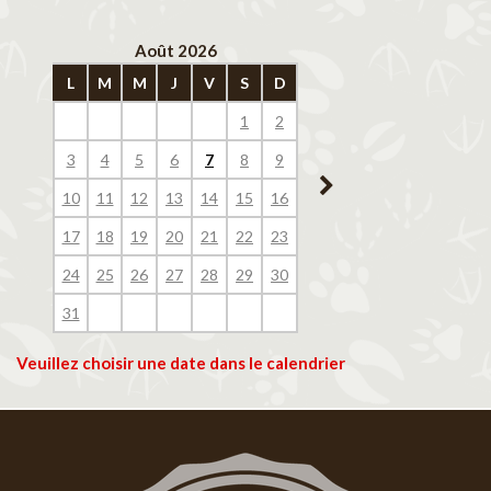
Août 2026
Septembre 202
L
M
M
J
V
S
D
L
M
M
J
V
1
2
1
2
3
4
3
4
5
6
7
8
9
7
8
9
10
11
10
11
12
13
14
15
16
14
15
16
17
18
17
18
19
20
21
22
23
21
22
23
24
25
24
25
26
27
28
29
30
28
29
30
31
Veuillez choisir une date dans le calendrier