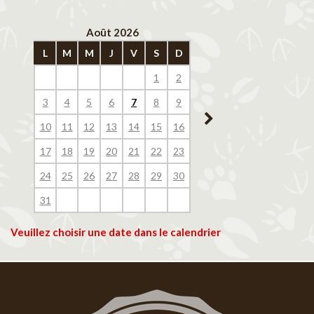
Août 2026
Septembre 202
L
M
M
J
V
S
D
L
M
M
J
V
1
2
1
2
3
4
3
4
5
6
7
8
9
7
8
9
10
11
10
11
12
13
14
15
16
14
15
16
17
18
17
18
19
20
21
22
23
21
22
23
24
25
24
25
26
27
28
29
30
28
29
30
31
Veuillez choisir une date dans le calendrier