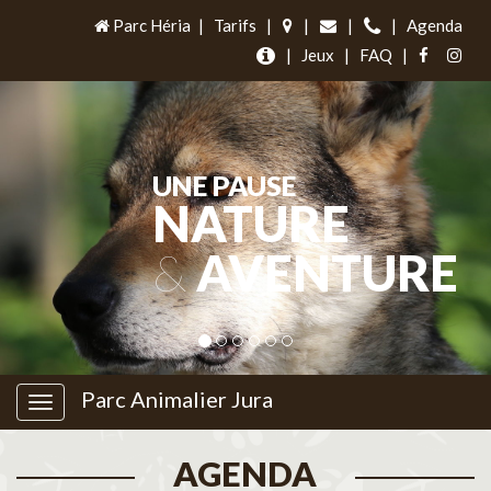
Parc Héria
|
Tarifs
|
|
|
|
Agenda
|
Jeux
|
FAQ
|
UNE PAUSE
NATURE
&
AVENTURE
Parc Animalier Jura
AGENDA