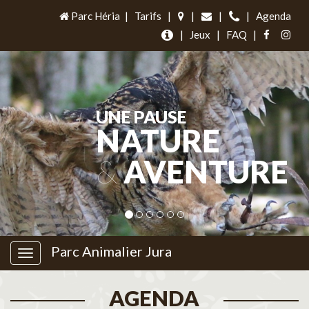
Parc Héria
|
Tarifs
|
|
|
|
Agenda
|
Jeux
|
FAQ
|
UNE PAUSE
NATURE
&
AVENTURE
Parc Animalier Jura
AGENDA