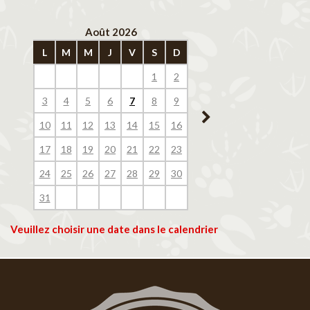
Août 2026
Septembre 202
L
M
M
J
V
S
D
L
M
M
J
V
1
2
1
2
3
4
3
4
5
6
7
8
9
7
8
9
10
11
10
11
12
13
14
15
16
14
15
16
17
18
17
18
19
20
21
22
23
21
22
23
24
25
24
25
26
27
28
29
30
28
29
30
31
Veuillez choisir une date dans le calendrier