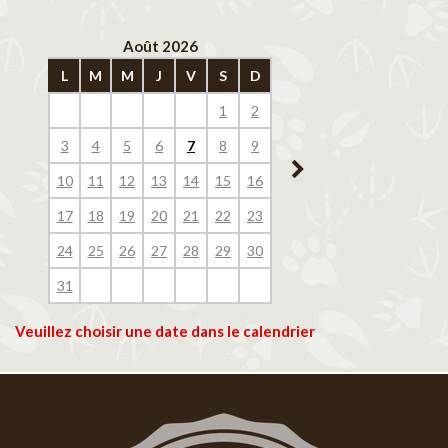
Août 2026
Septembre 202
L
M
M
J
V
S
D
L
M
M
J
V
1
2
1
2
3
4
3
4
5
6
7
8
9
7
8
9
10
11
10
11
12
13
14
15
16
14
15
16
17
18
17
18
19
20
21
22
23
21
22
23
24
25
24
25
26
27
28
29
30
28
29
30
31
Veuillez choisir une date dans le calendrier