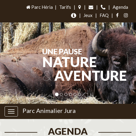
Parc Héria
|
Tarifs
|
|
|
|
Agenda
|
Jeux
|
FAQ
|
UNE PAUSE
NATURE
&
AVENTURE
Parc Animalier Jura
AGENDA