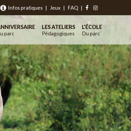
Infos pratiques
|
Jeux
|
FAQ
|
NNIVERSAIRE
LES ATELIERS
L'ÉCOLE
u parc
Pédagogiques
Du parc