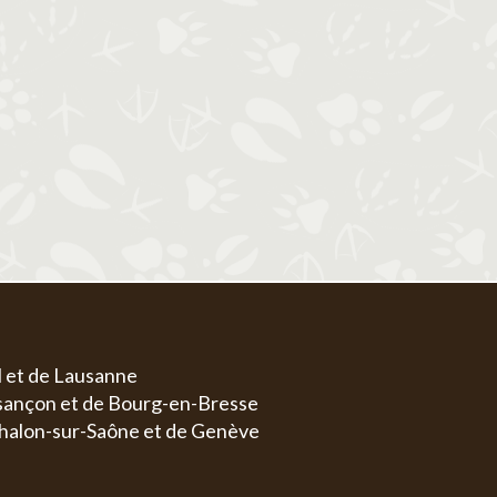
1
1
2
3
4
5
6
4
5
6
7
8
7
8
9
10
11
12
13
4
5
11
12
13
14
15
14
15
16
17
18
19
20
11
1
18
19
20
21
22
21
22
23
24
25
26
27
18
1
25
26
27
28
29
28
29
30
31
25
2
l et de Lausanne
esançon et de Bourg-en-Bresse
halon-sur-Saône et de Genève