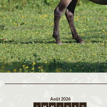
Août 2026
Sep
L
M
M
J
V
S
D
L
M