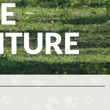
E
NTURE
ovembre 2026
Décembre 2026
M
J
V
S
D
L
M
M
J
V
S
D
L
M