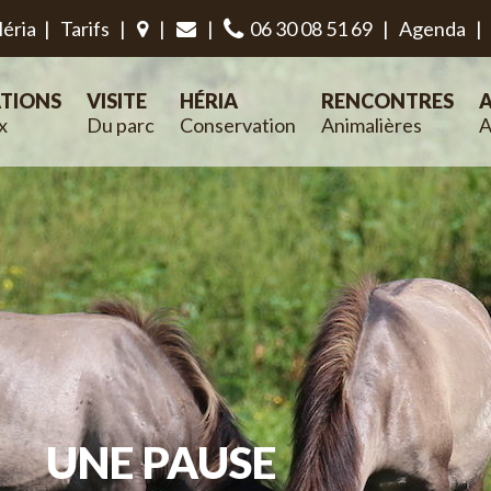
éria
|
Tarifs
|
|
|
06 30 08 51 69
|
Agenda
|
TIONS
VISITE
HÉRIA
RENCONTRES
A
x
Du parc
Conservation
Animalières
A
UNE PAUSE