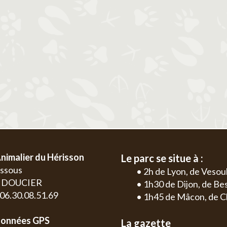
2
3
4
5
6
1
2
3
4
9
10
11
12
13
5
6
7
8
9
10
11
2
3
16
17
18
19
20
12
13
14
15
16
17
18
9
10
23
24
25
26
27
19
20
21
22
23
24
25
16
17
30
26
27
28
29
30
31
23
24
30
nimalier du Hérisson
Le parc se situe à :
essous
• 2h de Lyon, de Vesou
0 DOUCIER
• 1h30 de Dijon, de B
: 06.30.08.51.69
• 1h45 de Mâcon, de C
onnées GPS
La gazette