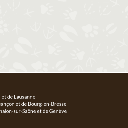
1
1
2
3
4
5
6
4
5
6
7
8
7
8
9
10
11
12
13
4
5
11
12
13
14
15
14
15
16
17
18
19
20
11
1
18
19
20
21
22
21
22
23
24
25
26
27
18
1
25
26
27
28
29
28
29
30
31
25
2
l et de Lausanne
esançon et de Bourg-en-Bresse
halon-sur-Saône et de Genève