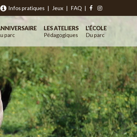
Infos pratiques
|
Jeux
|
FAQ
|
NNIVERSAIRE
LES ATELIERS
L'ÉCOLE
u parc
Pédagogiques
Du parc