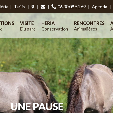
éria
|
Tarifs
|
|
|
06 30 08 51 69
|
Agenda
|
TIONS
VISITE
HÉRIA
RENCONTRES
A
x
Du parc
Conservation
Animalières
A
UNE PAUSE