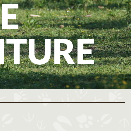
E
NTURE
ovembre 2026
Décembre 2026
M
J
V
S
D
L
M
M
J
V
S
D
L
M