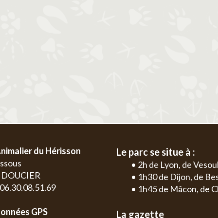
2
3
4
5
6
1
2
3
4
9
10
11
12
13
5
6
7
8
9
10
11
2
3
16
17
18
19
20
12
13
14
15
16
17
18
9
10
23
24
25
26
27
19
20
21
22
23
24
25
16
17
30
26
27
28
29
30
31
23
24
30
nimalier du Hérisson
Le parc se situe à :
essous
• 2h de Lyon, de Vesou
0 DOUCIER
• 1h30 de Dijon, de B
: 06.30.08.51.69
• 1h45 de Mâcon, de C
onnées GPS
La gazette