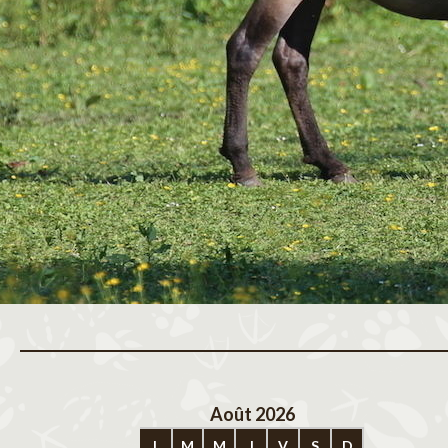
Août 2026
Sep
L
M
M
J
V
S
D
L
M