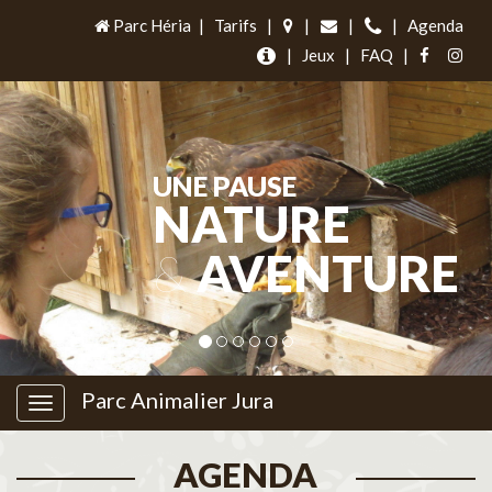
Parc Héria
|
Tarifs
|
|
|
|
Agenda
|
Jeux
|
FAQ
|
UNE PAUSE
NATURE
&
AVENTURE
Parc Animalier Jura
AGENDA