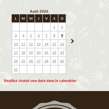
Août 2026
Septembre 202
L
M
M
J
V
S
D
L
M
M
J
V
1
2
1
2
3
4
3
4
5
6
7
8
9
7
8
9
10
11
10
11
12
13
14
15
16
14
15
16
17
18
17
18
19
20
21
22
23
21
22
23
24
25
24
25
26
27
28
29
30
28
29
30
31
Veuillez choisir une date dans le calendrier