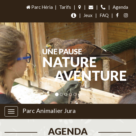
Parc Héria
|
Tarifs
|
|
|
|
Agenda
|
Jeux
|
FAQ
|
UNE PAUSE
NATURE
&
AVENTURE
Parc Animalier Jura
AGENDA