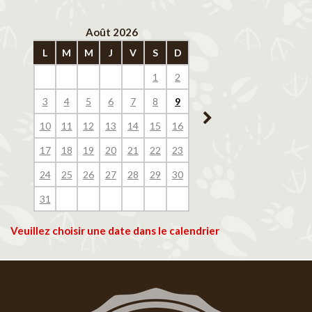
Août 2026
Septembre 202
L
M
M
J
V
S
D
L
M
M
J
V
1
2
1
2
3
4
3
4
5
6
7
8
9
7
8
9
10
11
10
11
12
13
14
15
16
14
15
16
17
18
17
18
19
20
21
22
23
21
22
23
24
25
24
25
26
27
28
29
30
28
29
30
31
Veuillez choisir une date dans le calendrier