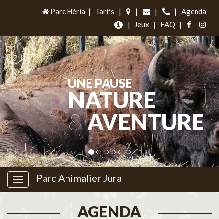
Parc Héria
|
Tarifs
|
|
|
|
Agenda
|
Jeux
|
FAQ
|
UNE PAUSE
NATURE
&
AVENTURE
Parc Animalier Jura
AGENDA