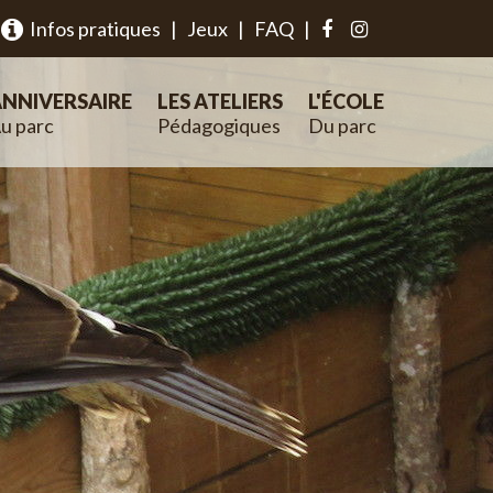
Infos pratiques
|
Jeux
|
FAQ
|
NNIVERSAIRE
LES ATELIERS
L'ÉCOLE
u parc
Pédagogiques
Du parc