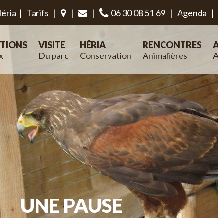
éria
|
Tarifs
|
|
|
06 30 08 51 69
|
Agenda
|
TIONS
VISITE
HÉRIA
RENCONTRES
A
x
Du parc
Conservation
Animalières
A
UNE PAUSE