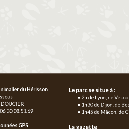
2
3
4
5
6
1
2
3
4
9
10
11
12
13
5
6
7
8
9
10
11
2
3
16
17
18
19
20
12
13
14
15
16
17
18
9
10
23
24
25
26
27
19
20
21
22
23
24
25
16
17
30
26
27
28
29
30
31
23
24
30
nimalier du Hérisson
Le parc se situe à :
essous
• 2h de Lyon, de Vesou
0 DOUCIER
• 1h30 de Dijon, de B
: 06.30.08.51.69
• 1h45 de Mâcon, de C
onnées GPS
La gazette