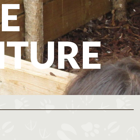
E
NTURE
ovembre 2026
Décembre 2026
M
J
V
S
D
L
M
M
J
V
S
D
L
M