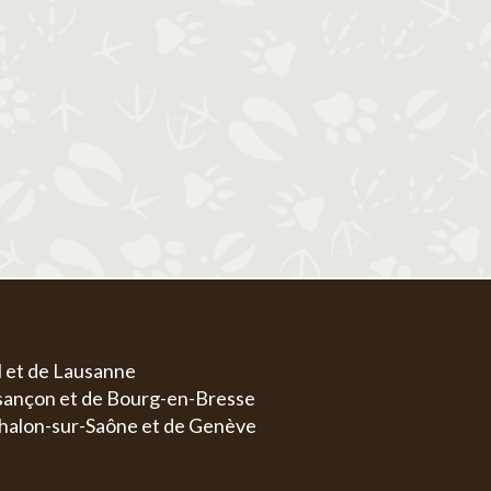
1
1
2
3
4
5
6
4
5
6
7
8
7
8
9
10
11
12
13
4
5
11
12
13
14
15
14
15
16
17
18
19
20
11
1
18
19
20
21
22
21
22
23
24
25
26
27
18
1
25
26
27
28
29
28
29
30
31
25
2
l et de Lausanne
esançon et de Bourg-en-Bresse
halon-sur-Saône et de Genève