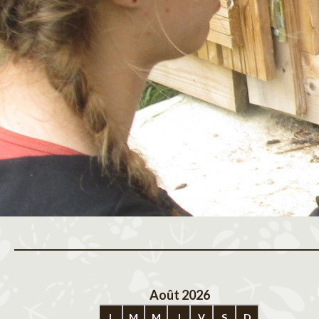
Août 2026
Sep
L
M
M
J
V
S
D
L
M