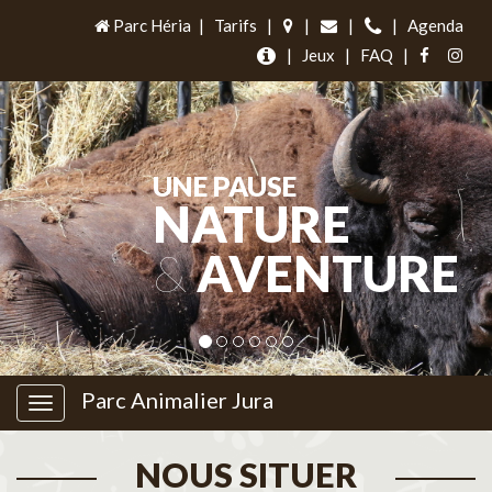
Parc Héria
|
Tarifs
|
|
|
|
Agenda
|
Jeux
|
FAQ
|
UNE PAUSE
NATURE
&
AVENTURE
Parc Animalier Jura
NOUS SITUER