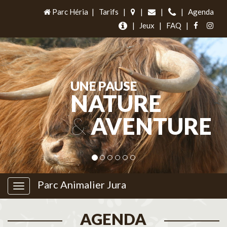
Parc Héria
|
Tarifs
|
|
|
|
Agenda
|
Jeux
|
FAQ
|
UNE PAUSE
NATURE
&
AVENTURE
Parc Animalier Jura
AGENDA