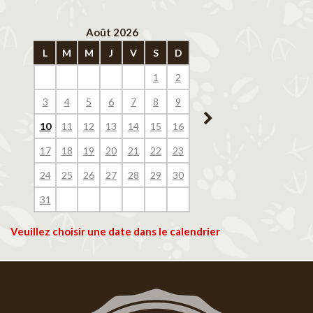
Août 2026
Septembre 202
L
M
M
J
V
S
D
L
M
M
J
V
1
2
1
2
3
4
3
4
5
6
7
8
9
7
8
9
10
11
10
11
12
13
14
15
16
14
15
16
17
18
17
18
19
20
21
22
23
21
22
23
24
25
24
25
26
27
28
29
30
28
29
30
31
Veuillez choisir une date dans le calendrier