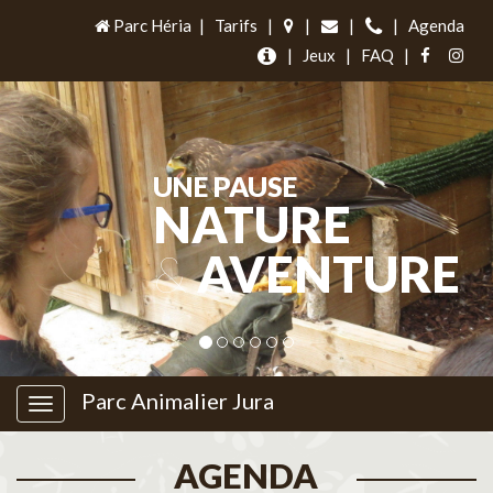
Parc Héria
|
Tarifs
|
|
|
|
Agenda
|
Jeux
|
FAQ
|
UNE PAUSE
NATURE
&
AVENTURE
Parc Animalier Jura
AGENDA