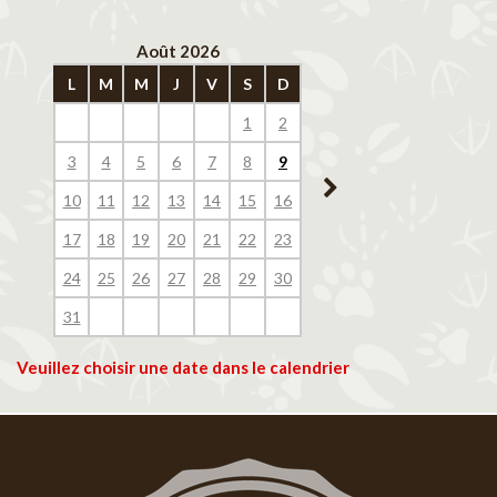
Août 2026
Septembre 202
L
M
M
J
V
S
D
L
M
M
J
V
1
2
1
2
3
4
3
4
5
6
7
8
9
7
8
9
10
11
10
11
12
13
14
15
16
14
15
16
17
18
17
18
19
20
21
22
23
21
22
23
24
25
24
25
26
27
28
29
30
28
29
30
31
Veuillez choisir une date dans le calendrier