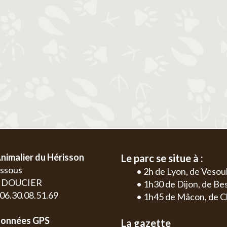
2
3
4
5
6
1
2
3
4
9
10
11
12
13
5
6
7
8
9
10
11
2
3
16
17
18
19
20
12
13
14
15
16
17
18
9
10
23
24
25
26
27
19
20
21
22
23
24
25
16
17
30
26
27
28
29
30
31
23
24
30
nimalier du Hérisson
Le parc se situe à :
essous
• 2h de Lyon, de Vesou
0 DOUCIER
• 1h30 de Dijon, de B
: 06.30.08.51.69
• 1h45 de Mâcon, de C
onnées GPS
La gazette