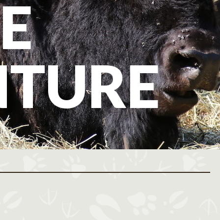
E
NTURE
ovembre 2026
Décembre 2026
M
J
V
S
D
L
M
M
J
V
S
D
L
M