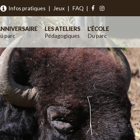
Infos pratiques
|
Jeux
|
FAQ
|
NNIVERSAIRE
LES ATELIERS
L'ÉCOLE
u parc
Pédagogiques
Du parc