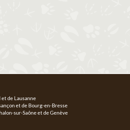
1
1
2
3
4
5
6
4
5
6
7
8
7
8
9
10
11
12
13
4
5
11
12
13
14
15
14
15
16
17
18
19
20
11
1
18
19
20
21
22
21
22
23
24
25
26
27
18
1
25
26
27
28
29
28
29
30
31
25
2
l et de Lausanne
esançon et de Bourg-en-Bresse
halon-sur-Saône et de Genève