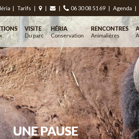
éria
|
Tarifs
|
|
|
06 30 08 51 69
|
Agenda
|
TIONS
VISITE
HÉRIA
RENCONTRES
A
x
Du parc
Conservation
Animalières
A
UNE PAUSE