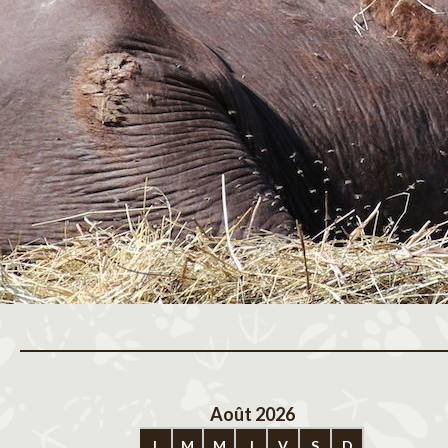
Août 2026
Sep
L
M
M
J
V
S
D
L
M