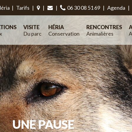
éria
|
Tarifs
|
|
|
06 30 08 51 69
|
Agenda
|
TIONS
VISITE
HÉRIA
RENCONTRES
A
x
Du parc
Conservation
Animalières
A
UNE PAUSE