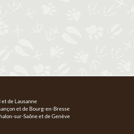
1
1
2
3
4
5
6
4
5
6
7
8
7
8
9
10
11
12
13
4
5
11
12
13
14
15
14
15
16
17
18
19
20
11
1
18
19
20
21
22
21
22
23
24
25
26
27
18
1
25
26
27
28
29
28
29
30
31
25
2
l et de Lausanne
esançon et de Bourg-en-Bresse
halon-sur-Saône et de Genève