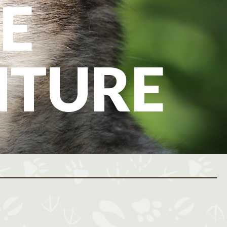
E
NTURE
ovembre 2026
Décembre 2026
M
J
V
S
D
L
M
M
J
V
S
D
L
M