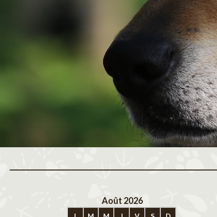
Août 2026
Sep
L
M
M
J
V
S
D
L
M