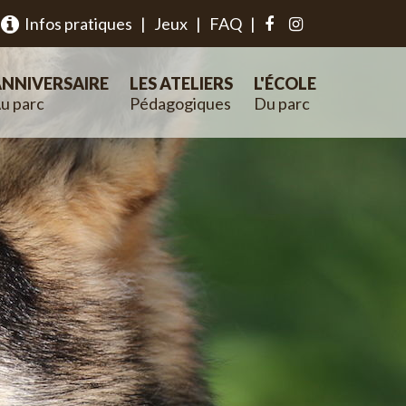
Infos pratiques
|
Jeux
|
FAQ
|
NNIVERSAIRE
LES ATELIERS
L'ÉCOLE
u parc
Pédagogiques
Du parc