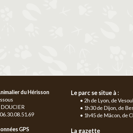
2
3
4
5
6
1
2
3
4
9
10
11
12
13
5
6
7
8
9
10
11
2
3
16
17
18
19
20
12
13
14
15
16
17
18
9
10
23
24
25
26
27
19
20
21
22
23
24
25
16
17
30
26
27
28
29
30
31
23
24
30
nimalier du Hérisson
Le parc se situe à :
essous
• 2h de Lyon, de Vesou
0 DOUCIER
• 1h30 de Dijon, de B
: 06.30.08.51.69
• 1h45 de Mâcon, de C
onnées GPS
La gazette