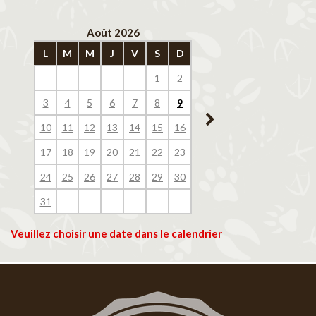
Août 2026
Septembre 202
L
M
M
J
V
S
D
L
M
M
J
V
1
2
1
2
3
4
3
4
5
6
7
8
9
7
8
9
10
11
10
11
12
13
14
15
16
14
15
16
17
18
17
18
19
20
21
22
23
21
22
23
24
25
24
25
26
27
28
29
30
28
29
30
31
Veuillez choisir une date dans le calendrier