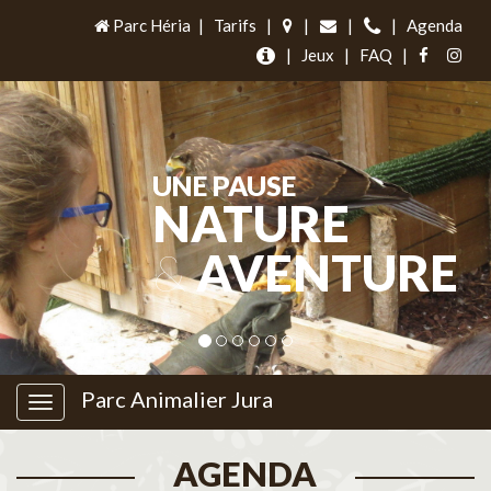
Parc Héria
|
Tarifs
|
|
|
|
Agenda
|
Jeux
|
FAQ
|
UNE PAUSE
NATURE
&
AVENTURE
Parc Animalier Jura
AGENDA