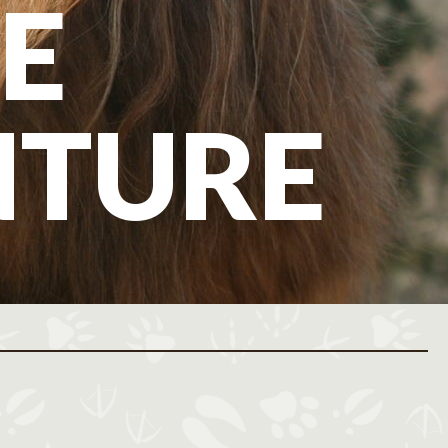
E
NTURE
ovembre 2026
Décembre 2026
M
J
V
S
D
L
M
M
J
V
S
D
L
M