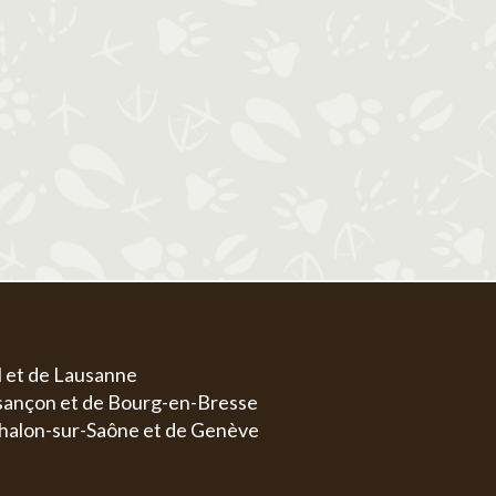
1
1
2
3
4
5
6
4
5
6
7
8
7
8
9
10
11
12
13
4
5
11
12
13
14
15
14
15
16
17
18
19
20
11
1
18
19
20
21
22
21
22
23
24
25
26
27
18
1
25
26
27
28
29
28
29
30
31
25
2
l et de Lausanne
esançon et de Bourg-en-Bresse
halon-sur-Saône et de Genève