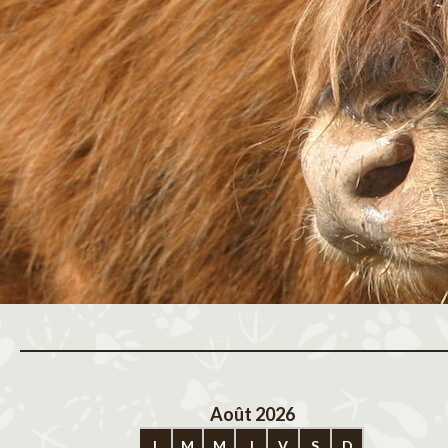
Août 2026
Sep
L
M
M
J
V
S
D
L
M