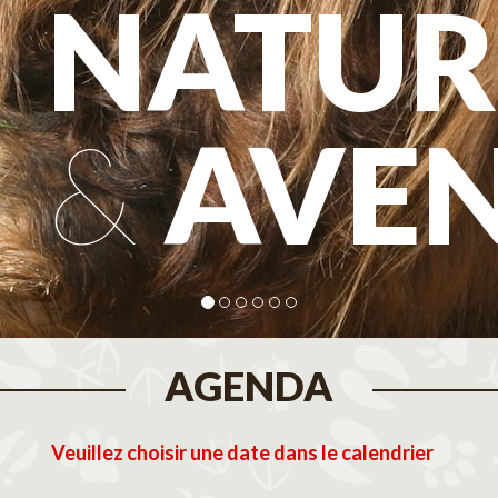
NATUR
&
AVE
AGENDA
Veuillez choisir une date dans le calendrier
tembre 2026
Octobre 2026
N
M
J
V
S
D
L
M
M
J
V
S
D
L
M