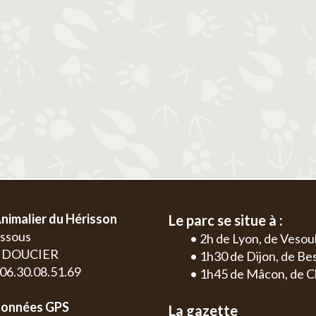
2
3
4
5
6
1
2
3
4
9
10
11
12
13
5
6
7
8
9
10
11
2
3
16
17
18
19
20
12
13
14
15
16
17
18
9
10
23
24
25
26
27
19
20
21
22
23
24
25
16
17
30
26
27
28
29
30
31
23
24
30
nimalier du Hérisson
Le parc se situe à :
essous
• 2h de Lyon, de Vesou
0 DOUCIER
• 1h30 de Dijon, de B
: 06.30.08.51.69
• 1h45 de Mâcon, de C
onnées GPS
La gazette