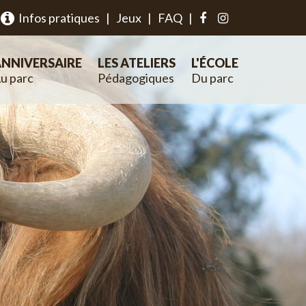
Infos pratiques
|
Jeux
|
FAQ
|
NNIVERSAIRE
LES ATELIERS
L'ÉCOLE
u parc
Pédagogiques
Du parc