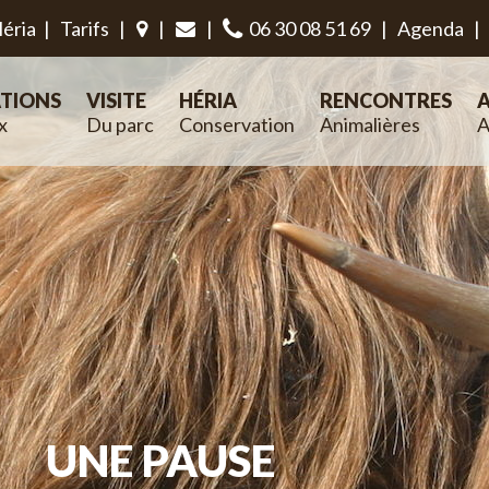
éria
|
Tarifs
|
|
|
06 30 08 51 69
|
Agenda
|
TIONS
VISITE
HÉRIA
RENCONTRES
A
x
Du parc
Conservation
Animalières
A
UNE PAUSE