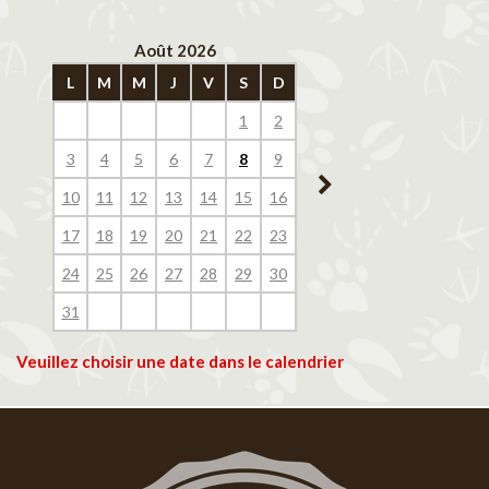
Août 2026
Septembre 202
L
M
M
J
V
S
D
L
M
M
J
V
1
2
1
2
3
4
3
4
5
6
7
8
9
7
8
9
10
11
10
11
12
13
14
15
16
14
15
16
17
18
17
18
19
20
21
22
23
21
22
23
24
25
24
25
26
27
28
29
30
28
29
30
31
Veuillez choisir une date dans le calendrier