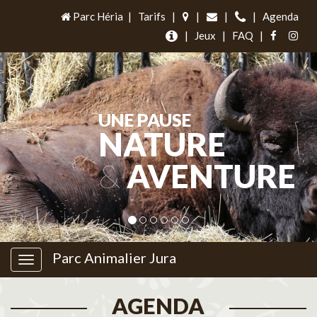
Parc Héria
|
Tarifs
|
|
|
|
Agenda
|
Jeux
|
FAQ
|
UNE PAUSE
NATURE
&
AVENTURE
Parc Animalier Jura
AGENDA