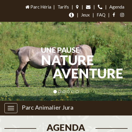
Parc Héria
|
Tarifs
|
|
|
|
Agenda
|
Jeux
|
FAQ
|
UNE PAUSE
NATURE
&
AVENTURE
Parc Animalier Jura
AGENDA