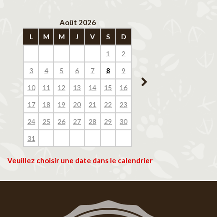
Août 2026
Septembre 202
L
M
M
J
V
S
D
L
M
M
J
V
1
2
1
2
3
4
3
4
5
6
7
8
9
7
8
9
10
11
10
11
12
13
14
15
16
14
15
16
17
18
17
18
19
20
21
22
23
21
22
23
24
25
24
25
26
27
28
29
30
28
29
30
31
Veuillez choisir une date dans le calendrier