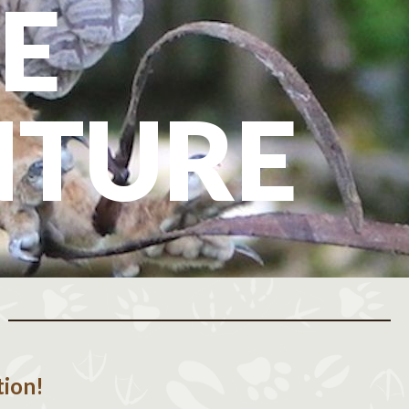
E
NTURE
tion!