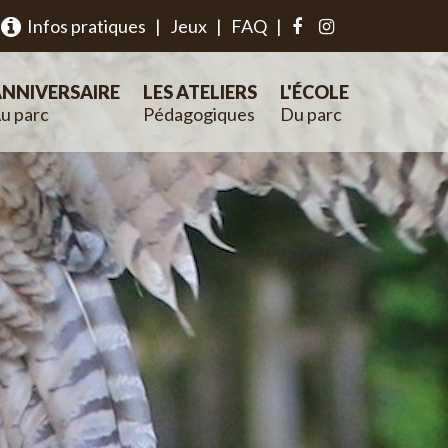
Infos pratiques
|
Jeux
|
FAQ
|
NNIVERSAIRE
LES ATELIERS
L'ÉCOLE
u parc
Pédagogiques
Du parc