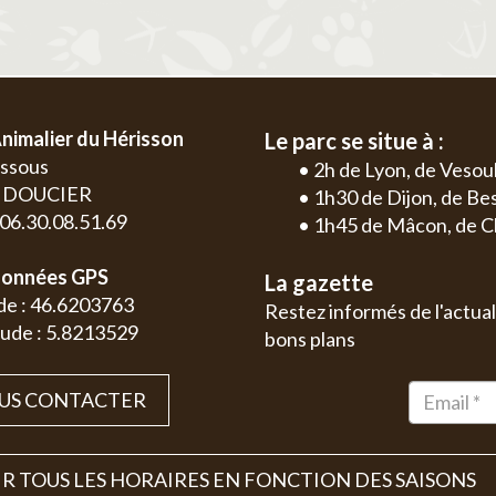
nimalier du Hérisson
Le parc se situe à :
essous
• 2h de Lyon, de Vesou
0 DOUCIER
• 1h30 de Dijon, de B
: 06.30.08.51.69
• 1h45 de Mâcon, de C
onnées GPS
La gazette
de : 46.6203763
Restez informés de l'actual
ude : 5.8213529
bons plans
US CONTACTER
R TOUS LES HORAIRES EN FONCTION DES SAISONS