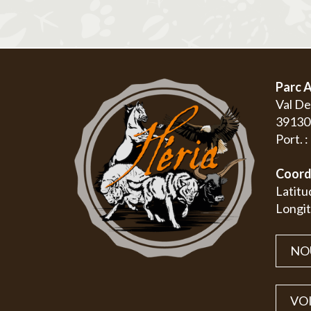
Parc A
Val D
3913
Port. 
Coord
Latitu
Longit
NO
VOI