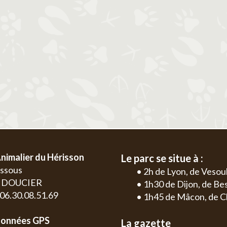
2
3
4
5
6
1
2
3
4
9
10
11
12
13
5
6
7
8
9
10
11
2
3
16
17
18
19
20
12
13
14
15
16
17
18
9
10
23
24
25
26
27
19
20
21
22
23
24
25
16
17
30
26
27
28
29
30
31
23
24
30
nimalier du Hérisson
Le parc se situe à :
essous
• 2h de Lyon, de Vesou
0 DOUCIER
• 1h30 de Dijon, de B
: 06.30.08.51.69
• 1h45 de Mâcon, de C
onnées GPS
La gazette