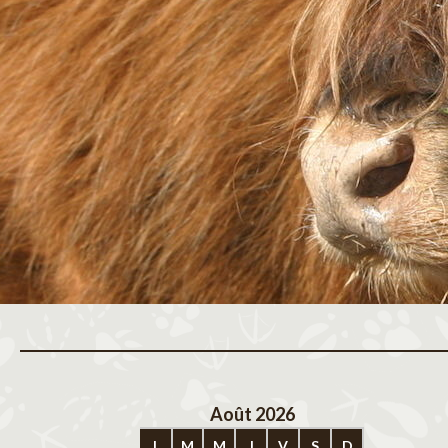
Août 2026
Sep
L
M
M
J
V
S
D
L
M