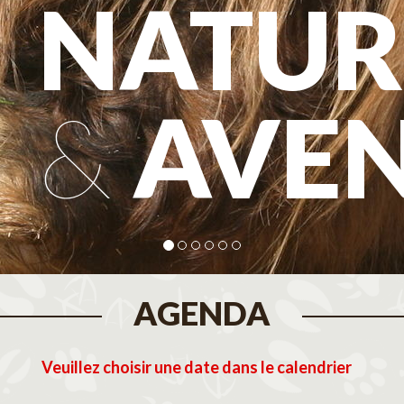
NATUR
&
AVE
AGENDA
Veuillez choisir une date dans le calendrier
tembre 2026
Octobre 2026
N
M
J
V
S
D
L
M
M
J
V
S
D
L
M