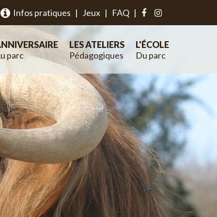
Infos pratiques
|
Jeux
|
FAQ
|
NNIVERSAIRE
LES ATELIERS
L'ÉCOLE
u parc
Pédagogiques
Du parc