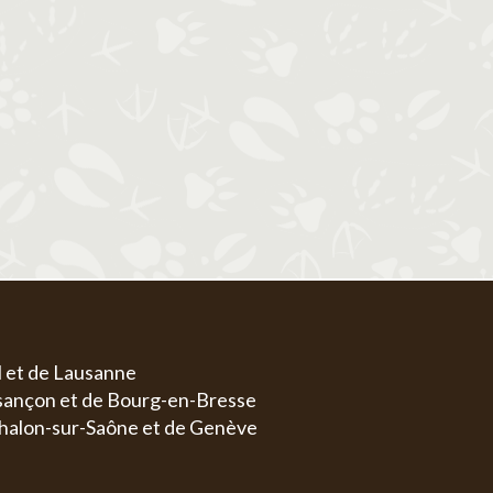
1
1
2
3
4
5
6
4
5
6
7
8
7
8
9
10
11
12
13
4
5
11
12
13
14
15
14
15
16
17
18
19
20
11
1
18
19
20
21
22
21
22
23
24
25
26
27
18
1
25
26
27
28
29
28
29
30
31
25
2
l et de Lausanne
esançon et de Bourg-en-Bresse
halon-sur-Saône et de Genève