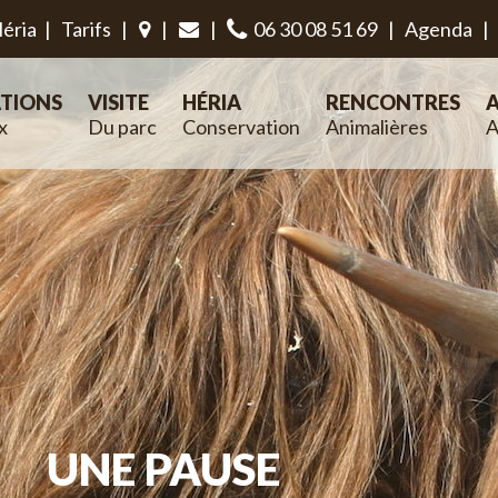
éria
|
Tarifs
|
|
|
06 30 08 51 69
|
Agenda
|
TIONS
VISITE
HÉRIA
RENCONTRES
A
x
Du parc
Conservation
Animalières
A
UNE PAUSE