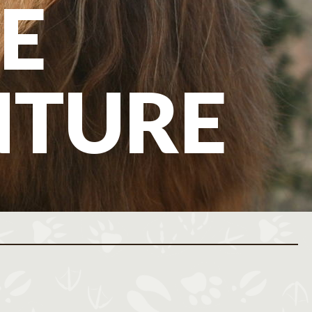
E
NTURE
ovembre 2026
Décembre 2026
M
J
V
S
D
L
M
M
J
V
S
D
L
M